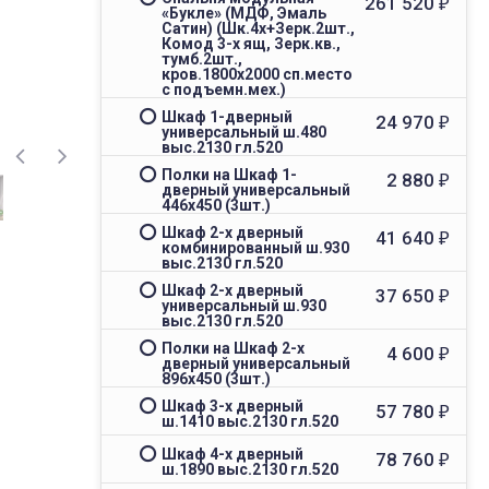
261 520
₽
«Букле» (МДФ, Эмаль
Сатин) (Шк.4х+Зерк.2шт.,
Комод 3-х ящ, Зерк.кв.,
тумб.2шт.,
кров.1800х2000 сп.место
с подъемн.мех.)
Шкаф 1-дверный
24 970
₽
универсальный ш.480
выс.2130 гл.520
Полки на Шкаф 1-
2 880
₽
дверный универсальный
446х450 (3шт.)
Шкаф 2-х дверный
41 640
₽
комбинированный ш.930
выс.2130 гл.520
Шкаф 2-х дверный
37 650
₽
универсальный ш.930
выс.2130 гл.520
Полки на Шкаф 2-х
4 600
₽
дверный универсальный
896х450 (3шт.)
Шкаф 3-х дверный
57 780
₽
ш.1410 выс.2130 гл.520
Шкаф 4-х дверный
78 760
₽
ш.1890 выс.2130 гл.520