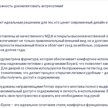
ожность докомлектовать антресолями!
ет идеальным решением для тех, кто ценит современный дизайн и
отовлены из качественного МДФ и покрыты высококачественной 
беспечивает не только привлекательный внешний вид, но и долгове
рхности изысканный блеск и облегчает уход за мебелью, сохраняя
на долгие годы.
редусмотрена фурнитура, которая обеспечивает комфортное испол
щены надежными петлями с доводчиками Boyard, что позволяет за
 Для дверей со стеклом используются беспружинные петли под си
 толкателями, что делает процесс открытия легким и удобным – д
тобы получить доступ к содержимому.
рудованы направляющими Firmax скрытого монтажа полного выдв
аксимальный доступ к содержимому и легкость в использовании.
вать свое пространство и хранить все необходимое под рукой.
Букле – это идеальное сочетание стиля, комфорта и функциональ