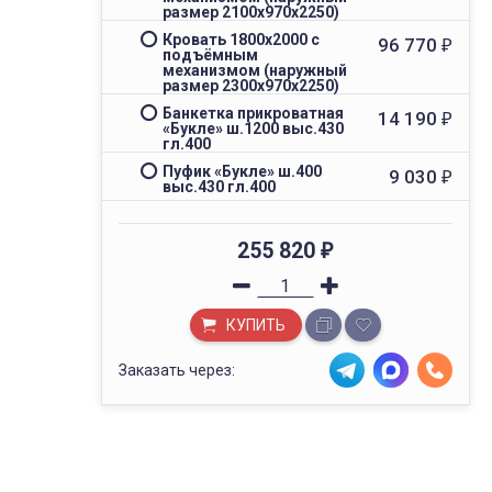
размер 2100х970х2250)
Кровать 1800x2000 с
96 770
₽
подъёмным
механизмом (наружный
размер 2300х970х2250)
Банкетка прикроватная
14 190
₽
«Букле» ш.1200 выс.430
гл.400
Пуфик «Букле» ш.400
9 030
₽
выс.430 гл.400
255 820
₽
КУПИТЬ
Заказать через: