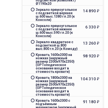
подсветкой (комплект)
Ø1190х20
Зеркало прямоугольное
14 890
₽
с подсветкой верхнее
ш.600 выс.1380 гл.20 (к
Консоли)
Зеркало прямоугольное
6 330
₽
с подсветкой нижнее
ш.600 выс.590 гл.20 (к
Консоли)
Зеркало квадратное с
13 260
₽
подсветкой ш.800
выс.800 гл.20 (к Комоду)
Кровать 1600x2000 на
98 920
₽
ножках (наружный
размер 2300х970х2350)
(ОРТопедическое
основание входит в
стоимость кровати)
Кровать 1800x2000 на
104 310
₽
ножках (наружный
размер 2500х970х2350)
(ОРТопедическое
основание входит в
стоимость кровати)
Кровать 1600x2000 с
91 180
₽
подъёмным
механизмом (наружный