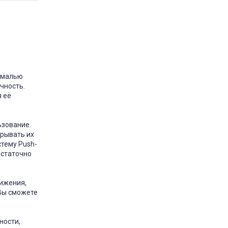
эмалью
чность.
 её
ьзование.
крывать их
стему Push-
остаточно
ижения,
 Вы сможете
ности,