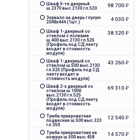
Шкаф 5-ти дверный
98 700
₽
ш.2370 выс.2130 гл.520
Зеркало на дверь глухую
4 030
₽
2048х444 (1шт.)
Шкаф 1-дверный со
38 320
₽
стеклом с полками
ш.400 выс.2130 гл.525
(Профиль под СД ленту
входит в стоимость
модуля)
Шкаф 1-дверный со
43 260
₽
стеклом ш.500 выс.2130
гл.525 (Профиль под СД
ленту входит в
стоимость модуля)
Шкаф 2-х дверный со
69 310
₽
стеклом ш.1000
выс.2130 гл.525
(Профиль под СД ленту
входит в стоимость
модуля)
Тумба прикроватная
12 540
₽
подвесная ш.500 выс.323
гл.350
Тумба прикроватная на
14 570
₽
ножках ш.500 выс.458