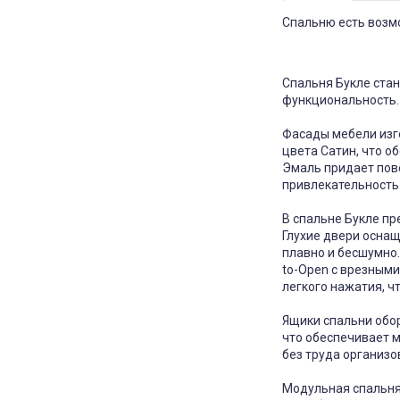
Спальню есть возм
Спальня Букле стан
функциональность.
Фасады мебели изг
цвета Сатин, что о
Эмаль придает пове
привлекательность 
В спальне Букле п
Глухие двери осна
плавно и бесшумно.
to-Open с врезными
легкого нажатия, ч
Ящики спальни обо
что обеспечивает м
без труда организо
Модульная спальня 