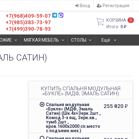
Вход
Регистрация
+7(968)409-59-07
КОРЗИНА
0
+7(985)383-73-97
Итого:
0
₽
+7(499)390-78-93
ОЖИЕ
МЯГКАЯ МЕБЕЛЬ
СТОЛЫ
Ещё
АЛЬ САТИН)
КУПИТЬ СПАЛЬНЯ МОДУЛЬНАЯ
«БУКЛЕ» (МДФ, ЭМАЛЬ САТИН)
Спальня модульная
255 820
₽
«Букле» (МДФ, Эмаль
Сатин) (Шк.4х+Зерк.2шт.,
Комод 3-х ящ, Зерк.кв.,
тумб.2шт.,
кров.1600х2000 сп.место
с подъемн.мех.)
Спальня модульная