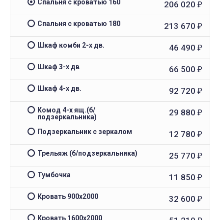
Спальня с кроватью 160
206 020
₽
Спальня с кроватью 180
213 670
₽
Шкаф комби 2-х дв.
46 490
₽
Шкаф 3-х дв
66 500
₽
Шкаф 4-х дв.
92 720
₽
Комод 4-х ящ.(б/
29 880
₽
подзеркальника)
Подзеркальник с зеркалом
12 780
₽
Трельяж (б/подзеркальника)
25 770
₽
Тумбочка
11 850
₽
Кровать 900x2000
32 600
₽
Кровать 1600x2000