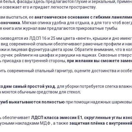
я белья, фасады здесь предлагаются глухие и зеркальный, приме
 освежает его и придает легкости пространству.
ам выспаться, ее
анатомическое основание с гибкими ламелям
воночника.
Мягкая спинка удобна для отдыха, а для того чтоб всег
я книга или журнал вам предлагаются прикроватные тумбы.
оизводятся из ЛДСП 16 и 25 мм цвета «венге», крышки и дно име
 вид современной спальни обеспечивают рамочные профили и на
жи и лицевая фурнитура цвета хром. Обратите внимание, что в ко
 ручек: рейлинги на шкафах и ракушки на ящиках. Сквозных отвер
ь присадка с внутренней стороны,
при желании вы сможете замен
ить современный спальный гарнитур, оцените достоинства и особ
ходим самый простой уход
, для уборки потребуется слегка влажн
а моются обычным средством для стекол;
тумб выкатываются полностью
при помощи надежных шариковы
ть обеспечивает
ЛДСП класса эмиссии Е1
,
скругленные углы изн
усными накладками МДФ , а также
защитная плёнка с внутренне