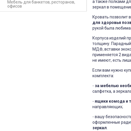
а также полками дл
Мебель для банкетов, ресторанов,
офисов
зеркал в помещении
Кровать позволит в
для здоровья поз
рукой была любима
Корпуса изделий пр
толщину. Парадный
МДФ, вставки экоко
применяется 2 вида
не имеют, есть лиш
Если вам нужно куп
комплекта:
-
за мебелью необ
салфетка, а зеркал
-
ящики комода и 
направляющих;
- вашу безопаснос
оформленные ради
зеркал
.