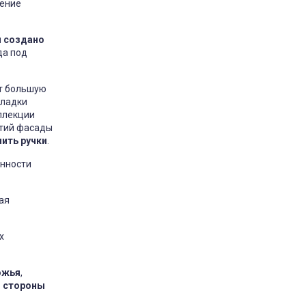
нение
и создано
да под
ют большую
кладки
ллекции
стий фасады
ить ручки
.
енности
ая
х
ожья
,
й стороны