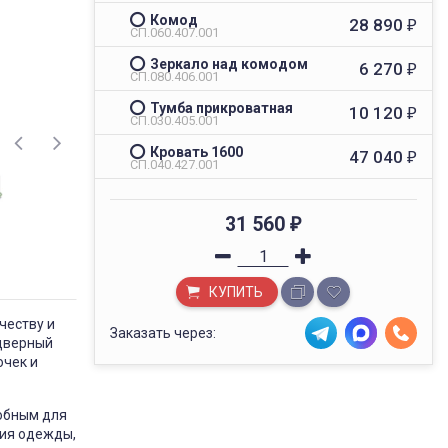
Комод
28 890
₽
СП.060.407.001
Зеркало над комодом
6 270
₽
СП.080.406.001
Тумба прикроватная
10 120
₽
СП.030.405.001
Кровать 1600
47 040
₽
СП.040.427.001
31 560
₽
КУПИТЬ
честву и
Заказать через:
хдверный
очек и
обным для
ния одежды,