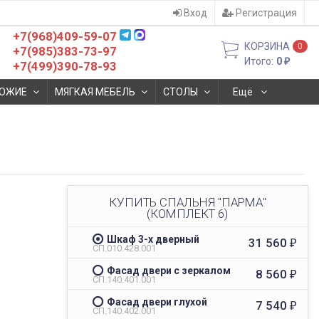
Вход
Регистрация
+7(968)409-59-07
КОРЗИНА
0
+7(985)383-73-97
Итого:
0
₽
+7(499)390-78-93
ОЖИЕ
МЯГКАЯ МЕБЕЛЬ
СТОЛЫ
Ещё
КУПИТЬ СПАЛЬНЯ "ПАРМА"
(КОМПЛЕКТ 6)
Шкаф 3-х дверный
31 560
₽
СП.010.428.001
Фасад двери с зеркалом
8 560
₽
СП.140.401.001
Фасад двери глухой
7 540
₽
СП.140.402.001