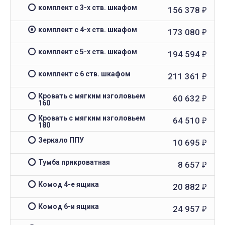
комплект с 3-х ств. шкафом
156 378
₽
комплект с 4-х ств. шкафом
173 080
₽
комплект с 5-х ств. шкафом
194 594
₽
комплект с 6 ств. шкафом
211 361
₽
Кровать с мягким изголовьем
60 632
₽
160
Кровать с мягким изголовьем
64 510
₽
180
Зеркало ППУ
10 695
₽
Тумба прикроватная
8 657
₽
Комод 4-е ящика
20 882
₽
Комод 6-и ящика
24 957
₽