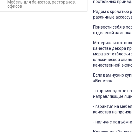
постельных принад
Мебель для банкетов, ресторанов,
офисов
Рядом с кроватью
различные аксессуа
Привести себя в п
отделений за зерк
Материал изготовл
качестве декора п
мерцают отблески з
классической спаль
качественной экок
Если вам нужно куп
«Венето»
:
- в производстве п
направляющие ящик
- гарантия на мебе
качества на произв
- наличие подъёмно