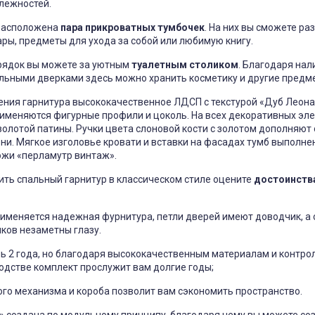
лежностей.
 расположена
пара прикроватных тумбочек
. На них вы сможете ра
ры, предметы для ухода за собой или любимую книгу.
орядок вы можете за уютным
туалетным столиком
. Благодаря нал
альными дверками здесь можно хранить косметику и другие предм
ения гарнитура высококачественное ЛДСП с текстурой «Дуб Леона
рименяются фигурные профили и цоколь. На всех декоративных эл
олотой патины. Ручки цвета слоновой кости с золотом дополняют
ни. Мягкое изголовье кровати и вставки на фасадах тумб выполне
ожи «перламутр винтаж».
ить спальный гарнитур в классическом стиле оцените
достоинств
рименяется надежная фурнитура, петли дверей имеют доводчик, а
ов незаметны глазу.
ль 2 года, но благодаря высококачественным материалам и контро
одстве комплект прослужит вам долгие годы;
го механизма и короба позволит вам сэкономить пространство.