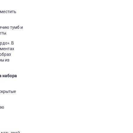
зместить
ичию тумб и
еты.
рдо». В
ементах
 образ
ны из
а набора
 скрытые
лю