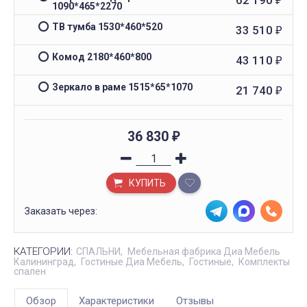
62 190
₽
1090*465*2270
ТВ тумба 1530*460*520
33 510
₽
Комод 2180*460*800
43 110
₽
Зеркало в раме 1515*65*1070
21 740
₽
36 830
₽
КУПИТЬ
Заказать через:
КАТЕГОРИИ:
СПАЛЬНИ
Мебельная фабрика Диа Мебель
Калининград
Гостиные Диа Мебель
Гостиные
Комплекты
спален
Обзор
Характеристики
Отзывы