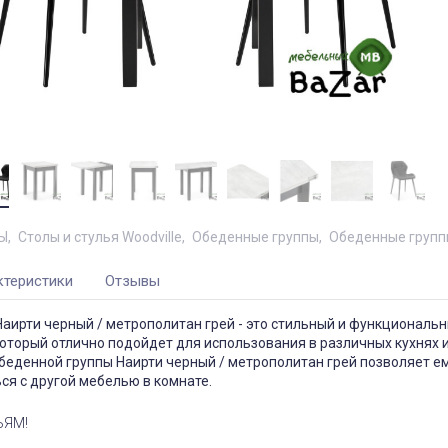
Ы
Столы и стулья Woodville
Обеденные группы
Обеденные групп
ктеристики
Отзывы
аирти черный / метрополитан грей - это стильный и функциональ
оторый отлично подойдет для использования в различных кухнях и
беденной группы Наирти черный / метрополитан грей позволяет е
ся с другой мебелью в комнате.
ЬЯМ!