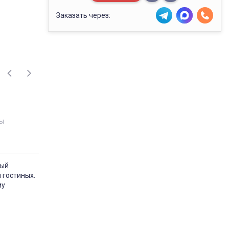
Заказать через:
ы
ный
 гостиных.
му