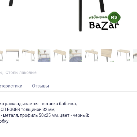
Ы
Столы лаковые
ктеристики
Отзывы
ко раскладывается - вставка бабочка;
СП EGGER толщиной 32 мм;
- металл, профиль 50х25 мм, цвет - черный;
обку.