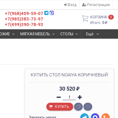
Вход
Регистрация
+7(968)409-59-07
КОРЗИНА
0
+7(985)383-73-97
Итого:
0
₽
+7(499)390-78-93
ОЖИЕ
МЯГКАЯ МЕБЕЛЬ
СТОЛЫ
Ещё
КУПИТЬ СТОЛ NOAIYA КОРИЧНЕВЫЙ
30 520
₽
КУПИТЬ
Заказать через: