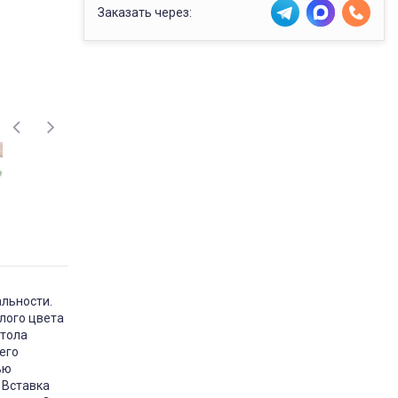
Заказать через:
льности.
лого цвета
стола
его
ью
 Вставка