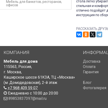
стола легко убирает
Мебель для банкетов, ресторанов,
офисов
стильная и комфор
отлично подойдёт д
инструкция по сбор
РАССКАЗАТЬ ДРУЗ
КОМПАНИЯ
ИНФОРМА
Мебель для дома
Доставка
115563
,
Россия
,
Оплата
г. Москва
,
Гарантия
Каширское шоссе 61К3А, ТЦ «Москва»
(м. Домодедовская)
,
2-й этаж
Блог
+7 968 409 59 07
Фотогалерея
Ежедневно с 10:00 до 20:00
89853837397@mail.ru