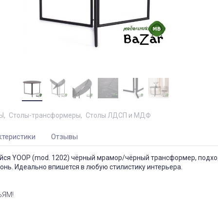
Ы
Столы-трансформеры
Столы ЛДСП и МДФ
ктеристики
Отзывы
ся YOOP (mod. 1202) чёрный мрамор/чёрный трансформер, подх
онь. Идеально впишется в любую стилистику интерьера.
ЬЯМ!