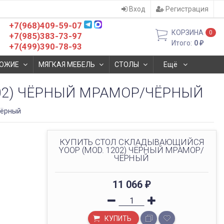
Вход
Регистрация
+7(968)409-59-07
КОРЗИНА
0
+7(985)383-73-97
Итого:
0
₽
+7(499)390-78-93
ОЖИЕ
МЯГКАЯ МЕБЕЛЬ
СТОЛЫ
Ещё
02) ЧЁРНЫЙ МРАМОР/ЧЁРНЫЙ
чёрный
КУПИТЬ СТОЛ СКЛАДЫВАЮЩИЙСЯ
YOOP (MOD. 1202) ЧЁРНЫЙ МРАМОР/
ЧЁРНЫЙ
11 066
₽
КУПИТЬ