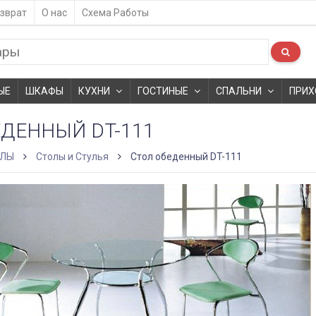
зврат
О нас
Схема Работы
ЫЕ
ШКАФЫ
КУХНИ
ГОСТИНЫЕ
СПАЛЬНИ
ПРИХ
ЕДЕННЫЙ DT-111
ОЛЫ
Столы и Стулья
Стол обеденный DT-111