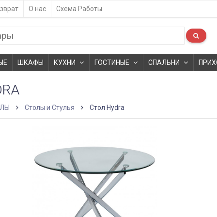
зврат
О нас
Схема Работы
ЫЕ
ШКАФЫ
КУХНИ
ГОСТИНЫЕ
СПАЛЬНИ
ПРИХ
DRA
ОЛЫ
Столы и Стулья
Стол Hydra