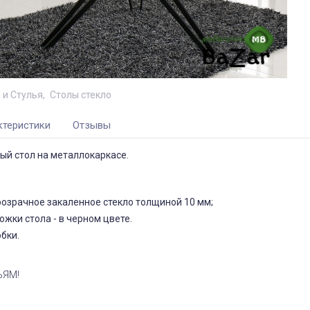
 и Стулья
Столы стекло
ктеристики
Отзывы
ый стол на металлокаркасе.
озрачное закаленное стекло толщиной 10 мм;
жки стола - в черном цвете.
обки.
ЬЯМ!