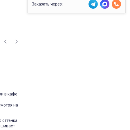
Заказать через:
ки в кафе
смотря на
о оттенка
ешивает