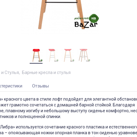
 и Стулья
Барные кресла и стулья
ктеристики
Отзывы
» красного цвета в стиле лофт подойдет для элегантной обстанов
ожет грамотно сочетаться с домашней барной стойкой. Благодаря
е, плавному изгибу и небольшому выступу сиденье комфортно, не
тников и полноценной спинки.
Либра» используется сочетание красного пластика и естественног
ва – опоясывающая ножки опорная планка в тон сиденью уравнов