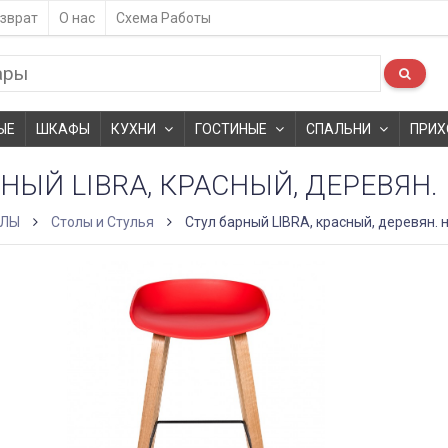
зврат
О нас
Схема Работы
ЫЕ
ШКАФЫ
КУХНИ
ГОСТИНЫЕ
СПАЛЬНИ
ПРИХ
НЫЙ LIBRA, КРАСНЫЙ, ДЕРЕВЯН
ОЛЫ
Столы и Стулья
Стул барный LIBRA, красный, деревян. 