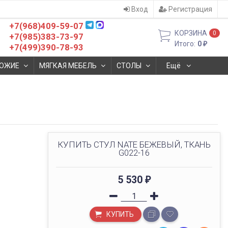
Вход
Регистрация
+7(968)409-59-07
КОРЗИНА
0
+7(985)383-73-97
Итого:
0
₽
+7(499)390-78-93
ОЖИЕ
МЯГКАЯ МЕБЕЛЬ
СТОЛЫ
Ещё
КУПИТЬ СТУЛ NATE БЕЖЕВЫЙ, ТКАНЬ
G022-16
5 530
₽
КУПИТЬ