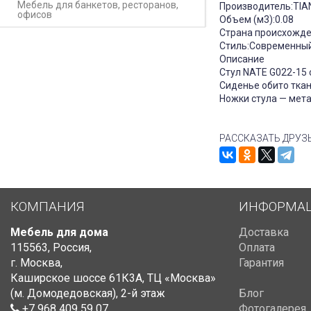
Мебель для банкетов, ресторанов,
Производитель:TIANJ
офисов
Объем (м3):0.08
Страна происхожде
Стиль:Современны
Описание
Стул NATE G022-15
Сиденье обито ткан
Ножки стула — мета
РАССКАЗАТЬ ДРУЗ
КОМПАНИЯ
ИНФОРМА
Мебель для дома
Доставка
115563
,
Россия
,
Оплата
г. Москва
,
Гарантия
Каширское шоссе 61К3А, ТЦ «Москва»
(м. Домодедовская)
,
2-й этаж
Блог
+7 968 409 59 07
Фотогалерея