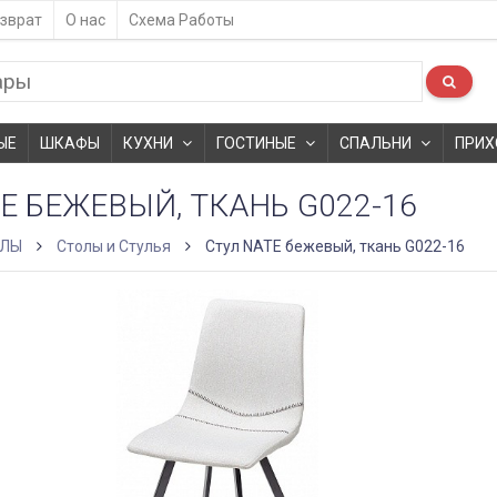
зврат
О нас
Схема Работы
ЫЕ
ШКАФЫ
КУХНИ
ГОСТИНЫЕ
СПАЛЬНИ
ПРИХ
E БЕЖЕВЫЙ, ТКАНЬ G022-16
ОЛЫ
Столы и Стулья
Стул NATE бежевый, ткань G022-16