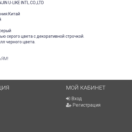
IN U-LIKE INTL.CO.,LTD
ния:Китай
й
 серый
ью серого цвета с декоративной строчкой.
лл черного цвета.
ЬЯМ!
ЦИЯ
МОЙ КАБИНЕТ
Вход
Регистрация