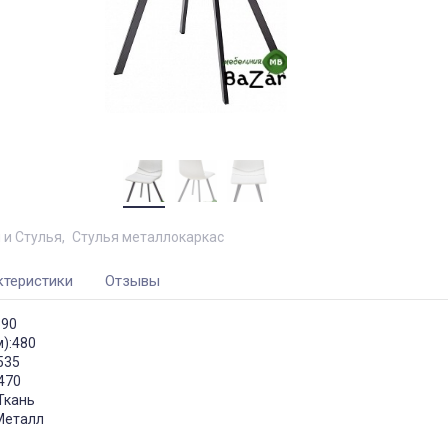
 и Стулья
Стулья металлокаркас
ктеристики
Отзывы
890
):480
535
470
Ткань
Металл