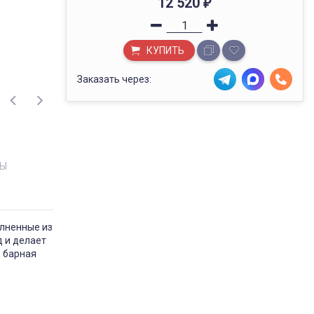
12 520
₽
КУПИТЬ
Заказать через:
Ы
олненные из
д и делает
, барная