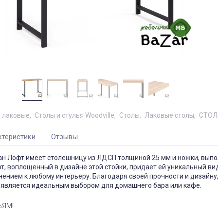
 лаковые
Столы и стулья Woodville
Столы
Лаковые столы
СТОЛ
ктеристики
Отзывы
ан Лофт имеет столешницу из ЛДСП толщиной 25 мм и ножки, вып
т, воплощенный в дизайне этой стойки, придает ей уникальный ви
ением к любому интерьеру. Благодаря своей прочности и дизайну
 является идеальным выбором для домашнего бара или кафе.
ЬЯМ!