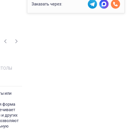
Заказать через:
СТОЛЫ
ты или
ая форма
печивает
 и других
позволяют
льную