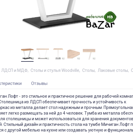
ы ЛДСП и МДФ
Столы и стулья Woodville
Столы
Лаковые столы
ктеристики
Отзывы
ган Лофт - это стильное и практичное решение для рабочей комна
Столешница из ЛДСП обеспечивает прочность и устойчивость к
аркас из металла делает стол надежным и прочным. Прямоугольн
ет легко размещать за ней до 4 человек. Тумба из металла обес
для столешницы и может использоваться для хранения документов
. Стильный дизайн и практичность стола на тумбе Мичиган Лофт 
ся с другой мебелью на кухне или создавать уютную и функциона