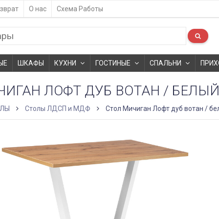
зврат
О нас
Схема Работы
ЫЕ
ШКАФЫ
КУХНИ
ГОСТИНЫЕ
СПАЛЬНИ
ПРИХ
ЧИГАН ЛОФТ ДУБ ВОТАН / БЕЛЫ
ОЛЫ
Столы ЛДСП и МДФ
Стол Мичиган Лофт дуб вотан / б