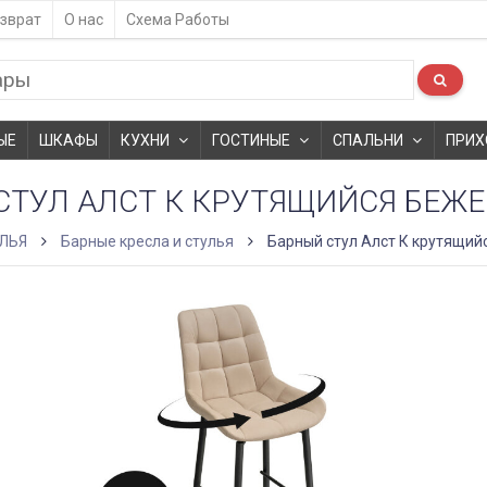
зврат
О нас
Схема Работы
ЫЕ
ШКАФЫ
КУХНИ
ГОСТИНЫЕ
СПАЛЬНИ
ПРИХ
СТУЛ АЛСТ К КРУТЯЩИЙСЯ БЕЖЕ
ЛЬЯ
Барные кресла и стулья
Барный стул Алст К крутящий