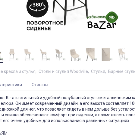
е кресла и стулья
Столы и стулья Woodville
Стулья
Барные стул
ктеристики
Отзывы
ст К - это стильный и удобный полубарный стул с металлическим к
велюра. Он имеет современный дизайн, а его высота составляет 100
дножкой для ног, что позволяет сидеть в нем дольше без усталос
 и спинка обеспечивают комфорт при сидении, а возможность пов
т его очень удобным для использования в различных ситуациях.
ЬЯМ!