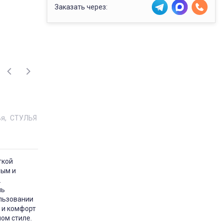
Заказать через:
ья
СТУЛЬЯ
гкой
ным и
.
нь
ользовании
 и комфорт
ом стиле.