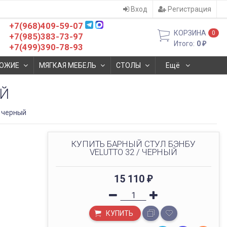
Вход
Регистрация
+7(968)409-59-07
КОРЗИНА
0
+7(985)383-73-97
Итого:
0
₽
+7(499)390-78-93
ОЖИЕ
МЯГКАЯ МЕБЕЛЬ
СТОЛЫ
Ещё
ЫЙ
/ черный
КУПИТЬ БАРНЫЙ СТУЛ БЭНБУ
VELUTTO 32 / ЧЕРНЫЙ
15 110
₽
КУПИТЬ