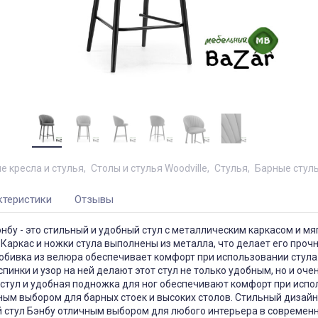
е кресла и стулья
Столы и стулья Woodville
Стулья
Барные стул
ктеристики
Отзывы
нбу - это стильный и удобный стул с металлическим каркасом и мя
 Каркас и ножки стула выполнены из металла, что делает его проч
обивка из велюра обеспечивает комфорт при использовании стула
пинки и узор на ней делают этот стул не только удобным, но и оче
 стул и удобная подножка для ног обеспечивают комфорт при исп
ным выбором для барных стоек и высоких столов. Стильный дизайн
 стул Бэнбу отличным выбором для любого интерьера в современн