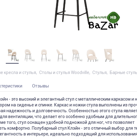
е кресла и стулья
Столы и стулья Woodville
Стулья
Барные стул
ктеристики
Отзывы
эйн - это высокий и элегантный стул с металлическим каркасом и 
ром на сиденье и спинке. Каркас и ножки стула выполнены из про
ая надежность и долговечность. Особенностью этого стула являе
для вентиляции, что делает его особенно удобным для длительно
ме того, стул оснащен удобной подножкой для ног, что позволяет
еть комфортно. Полубарный стул Клэйн - это отличный выбор для те
егантность в интерьере, идеально подходящий для использования 