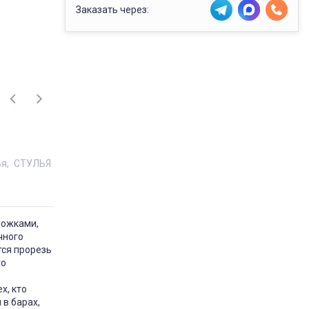
Заказать через:
ья
СТУЛЬЯ
ножками,
чного
тся прорезь
го
х, кто
в барах,