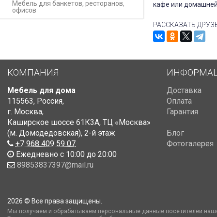
Мебель для банкетов, ресторанов,
кафе или домашней
офисов
РАССКАЗАТЬ ДРУЗ
КОМПАНИЯ
ИНФОРМА
Мебель для дома
Доставка
115563
,
Россия
,
Оплата
г. Москва
,
Гарантия
Каширское шоссе 61К3А, ТЦ «Москва»
(м. Домодедовская)
,
2-й этаж
Блог
+7 968 409 59 07
Фотогалерея
Ежедневно с 10:00 до 20:00
89853837397@mail.ru
2026 © Все права защищены.
Мы получаем и обрабатываем персональные данные посетителей наше