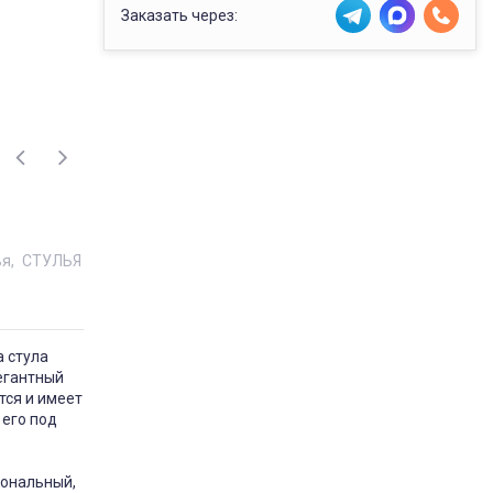
Заказать через:
ья
СТУЛЬЯ
а стула
легантный
тся и имеет
 его под
иональный,