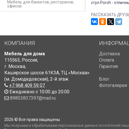
Мебель для банкетов, ресторанов,
стул Porch - отлич
офисов
РАССКАЗАТЬ ДРУЗ
КОМПАНИЯ
ИНФОРМА
Мебель для дома
Доставка
115563
,
Россия
,
Оплата
г. Москва
,
Гарантия
Каширское шоссе 61К3А, ТЦ «Москва»
(м. Домодедовская)
,
2-й этаж
Блог
+7 968 409 59 07
Фотогалерея
Ежедневно с 10:00 до 20:00
89853837397@mail.ru
2026 © Все права защищены.
Мы получаем и обрабатываем персональные данные посетителей наше