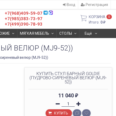
Вход
Регистрация
+7(968)409-59-07
КОРЗИНА
0
+7(985)383-73-97
Итого:
0
₽
+7(499)390-78-93
ОЖИЕ
МЯГКАЯ МЕБЕЛЬ
СТОЛЫ
Ещё
ЫЙ ВЕЛЮР (MJ9-52))
-сиреневый велюр (MJ9-52))
КУПИТЬ СТУЛ БАРНЫЙ GOLDIE
(ПУДРОВО-СИРЕНЕВЫЙ ВЕЛЮР (MJ9-
52))
11 040
₽
КУПИТЬ