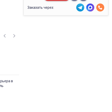
Заказать через:
ерьера в
ль