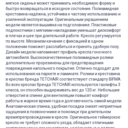
мягкое сиденье может принимать необходимую форму и
быстро возвращаться в исходное состояние. Полиамидная
крестовина надёжна, устойчива к частому использованию и
усиленной эксплуатации. Оригинальным украшением
модели является вышивка на подголовнике. Пластиковые
подлокотники с мягкими накладками уменьшат дискомфорт
в плечах и шее при длительной работе. Кресло регулируется
по высоте. Механизм качания с фиксацией в одном
положении поможет расслабиться и принять удобную позу.
Дизайн модели напоминает профиль кресла гоночного
автомобиля. Высококачественные полиамидные ролики
дополнительно прорезинены для предотвращения
повреждения напольного покрытия. Отлично подходят для
использования на паркете и ламинате. Ролики и крестовина
в креслах бренда TETCHAIR соответствуют стандарту BIFMA.
Во всех креслах бренда TETCHAIR используются газлифты 3
класса, он способен выдерживать вес до 120 кг. Небольшие
отверстия в спинке для вентиляции повысят комфорт
работы в жаркое время года и долговечность самой модели.
Анатомическая спинка, удобная посадка снизят неприятные
ощущения в позвоночнике и пояснице при длительном
времяпрепровождении в кресле. Оригинальное геймерское
кресло не требует сложного ухода, обладает отличными