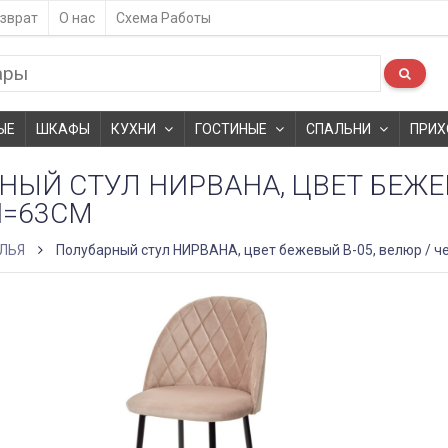
зврат
О нас
Схема Работы
ЫЕ
ШКАФЫ
КУХНИ
ГОСТИНЫЕ
СПАЛЬНИ
ПРИХ
ЫЙ СТУЛ НИРВАНА, ЦВЕТ БЕЖЕВ
H=63CM
ЛЬЯ
Полубарный стул НИРВАНА, цвет бежевый B-05, велюр / ч