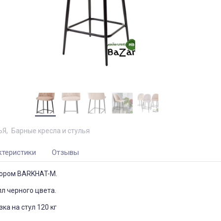
ЬЯ
Барные кресла и стулья
ктеристики
Отзывы
юром BARKHAT-M.
лл черного цвета.
ка на стул 120 кг