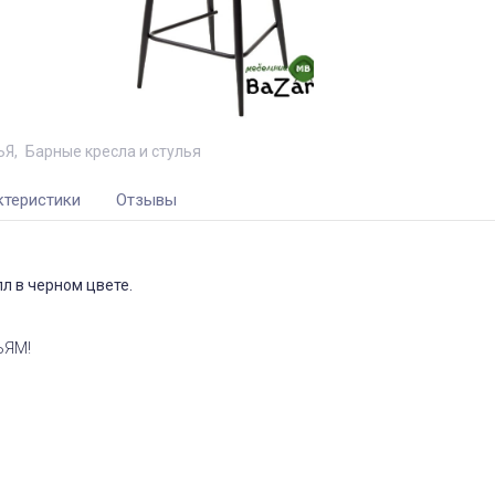
ЬЯ
Барные кресла и стулья
ктеристики
Отзывы
лл в черном цвете.
ЬЯМ!