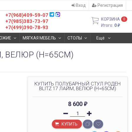
Вход
Регистрация
+7(968)409-59-07
КОРЗИНА
0
+7(985)383-73-97
Итого:
0
₽
+7(499)390-78-93
ОЖИЕ
МЯГКАЯ МЕБЕЛЬ
СТОЛЫ
Ещё
, ВЕЛЮР (H=65CM)
КУПИТЬ ПОЛУБАРНЫЙ СТУЛ РОДЕН
BLITZ 17 ЛАЙМ, ВЕЛЮР (H=65CM)
8 600
₽
КУПИТЬ