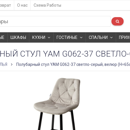
зврат
О нас
Схема Работы
ЫЕ
ШКАФЫ
КУХНИ
ГОСТИНЫЕ
СПАЛЬНИ
ПРИХ
ЫЙ СТУЛ YAM G062-37 СВЕТЛО-
ЛЬЯ
Полубарный стул YAM G062-37 светло-серый, велюр (H=65