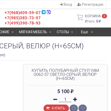
Вход
Регистрация
+7(968)409-59-07
КОРЗИНА
0
+7(985)383-73-97
Итого:
0
₽
+7(499)390-78-93
ОЖИЕ
МЯГКАЯ МЕБЕЛЬ
СТОЛЫ
Ещё
СЕРЫЙ, ВЕЛЮР (H=65CM)
cm)
КУПИТЬ ПОЛУБАРНЫЙ СТУЛ YAM
G062-37 СВЕТЛО-СЕРЫЙ, ВЕЛЮР
(H=65CM)
5 100
₽
КУПИТЬ