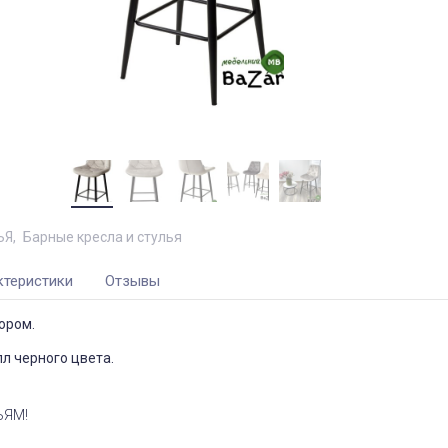
ЬЯ
Барные кресла и стулья
ктеристики
Отзывы
юром.
лл черного цвета.
ЬЯМ!