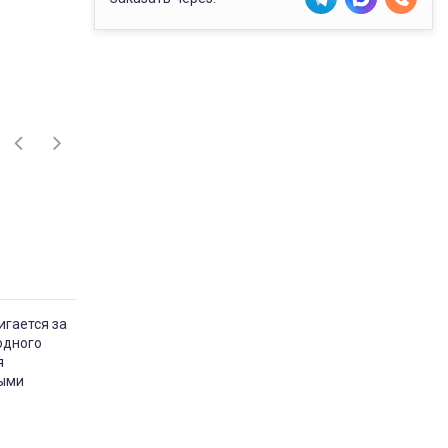
игается за
одного
я
тыми