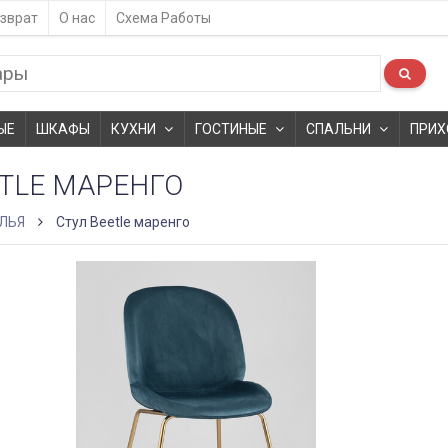
зврат
О нас
Схема Работы
ЫЕ
ШКАФЫ
КУХНИ
ГОСТИНЫЕ
СПАЛЬНИ
ПРИХ
ETLE МАРЕНГО
ЛЬЯ
Стул Beetle маренго