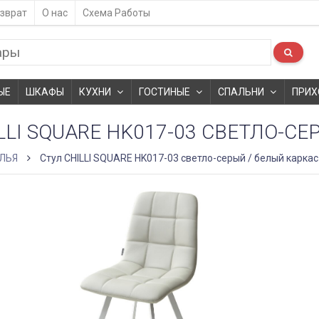
зврат
О нас
Схема Работы
ЫЕ
ШКАФЫ
КУХНИ
ГОСТИНЫЕ
СПАЛЬНИ
ПРИХ
LLI SQUARE HK017-03 СВЕТЛО-С
ЛЬЯ
Стул CHILLI SQUARE HK017-03 светло-серый / белый каркас