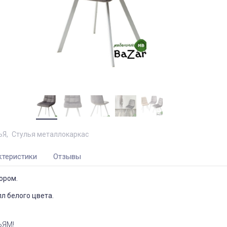
ЬЯ
Стулья металлокаркас
ктеристики
Отзывы
юром.
лл белого цвета.
ЬЯМ!