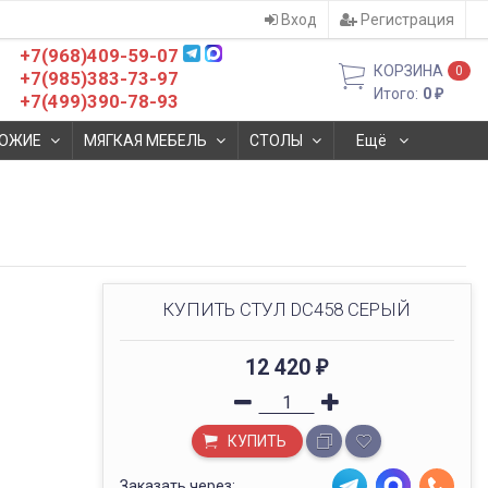
Вход
Регистрация
+7(968)409-59-07
КОРЗИНА
0
+7(985)383-73-97
Итого:
0
₽
+7(499)390-78-93
ОЖИЕ
МЯГКАЯ МЕБЕЛЬ
СТОЛЫ
Ещё
КУПИТЬ СТУЛ DC458 СЕРЫЙ
12 420
₽
КУПИТЬ
Заказать через: