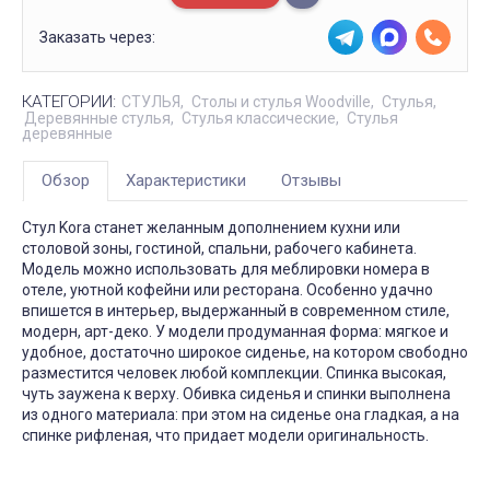
Заказать через:
КАТЕГОРИИ:
СТУЛЬЯ
Столы и стулья Woodville
Стулья
Деревянные стулья
Стулья классические
Стулья
деревянные
Обзор
Характеристики
Отзывы
Стул Kora станет желанным дополнением кухни или
столовой зоны, гостиной, спальни, рабочего кабинета.
Модель можно использовать для меблировки номера в
отеле, уютной кофейни или ресторана. Особенно удачно
впишется в интерьер, выдержанный в современном стиле,
модерн, арт-деко. У модели продуманная форма: мягкое и
удобное, достаточно широкое сиденье, на котором свободно
разместится человек любой комплекции. Спинка высокая,
чуть заужена к верху. Обивка сиденья и спинки выполнена
из одного материала: при этом на сиденье она гладкая, а на
спинке рифленая, что придает модели оригинальность.