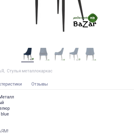
ЬЯ
Стулья металлокаркас
ктеристики
Отзывы
 Металл
ый
велюр
 blue
ЬЯМ!