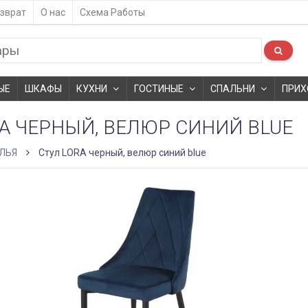
зврат
О нас
Схема Работы
ЫЕ
ШКАФЫ
КУХНИ
ГОСТИНЫЕ
СПАЛЬНИ
ПРИХ
A ЧЕРНЫЙ, ВЕЛЮР СИНИЙ BLUE
ЛЬЯ
Стул LORA черный, велюр синий blue