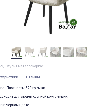
ЬЯ
Стулья металлокаркас
ктеристики
Отзывы
na . Плотность: 520 гр./м.кв.
одходит для людей крупной комплекции.
лл в черном цвете.