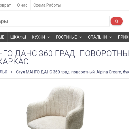
зврат
О нас
Схема Работы
ЫЕ
ШКАФЫ
КУХНИ
ГОСТИНЫЕ
СПАЛЬНИ
ПРИХ
ГО ДАНС 360 ГРАД. ПОВОРОТНЫЙ
КАРКАС
ЛЬЯ
Стул МАНГО ДАНС 360 град. поворотный, Alpina Cream, бук