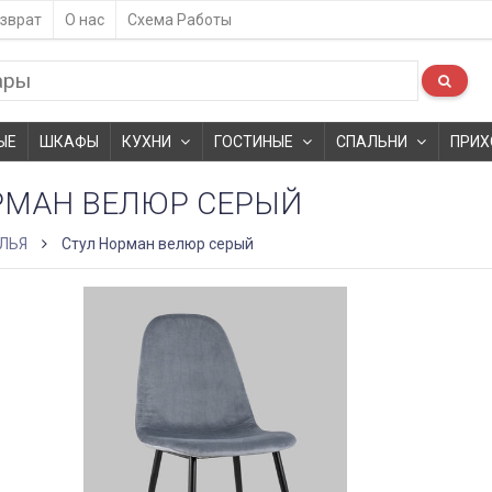
зврат
О нас
Схема Работы
ЫЕ
ШКАФЫ
КУХНИ
ГОСТИНЫЕ
СПАЛЬНИ
ПРИХ
РМАН ВЕЛЮР СЕРЫЙ
ЛЬЯ
Стул Норман велюр серый