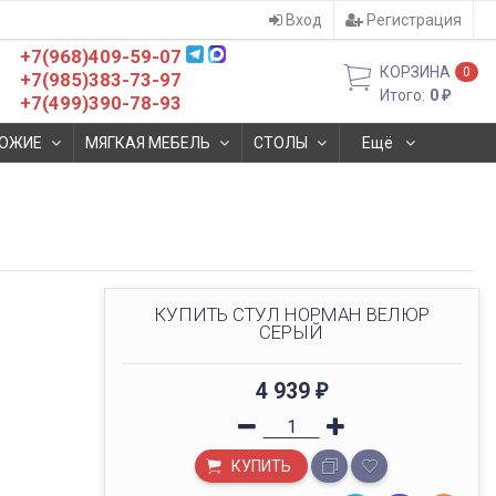
Вход
Регистрация
+7(968)409-59-07
КОРЗИНА
0
+7(985)383-73-97
Итого:
0
₽
+7(499)390-78-93
ОЖИЕ
МЯГКАЯ МЕБЕЛЬ
СТОЛЫ
Ещё
КУПИТЬ СТУЛ НОРМАН ВЕЛЮР
СЕРЫЙ
4 939
₽
КУПИТЬ