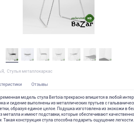
ЬЯ
Стулья металлокаркас
ктеристики
Отзывы
ременная модель стула Bertoia прекрасно впишется в любой инте
нка и сидение выполнены из металлических прутьев с гальваниче
етки, образуя единое целое. Подушка изготовлена из экокожи в бе
з металла и имеют подставки, которые обеспечивают качественн
м. Такая конструкция стула способна подарить ощущение легкости.