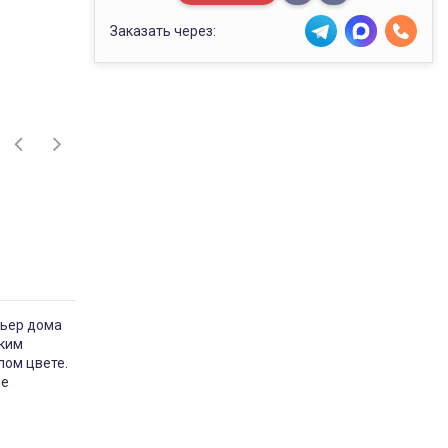
Заказать через:
рьер дома
ским
лом цвете.
ое