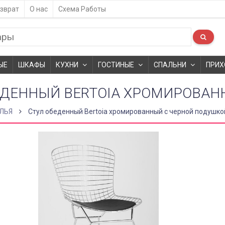
зврат
О нас
Схема Работы
ЫЕ
ШКАФЫ
КУХНИ
ГОСТИНЫЕ
СПАЛЬНИ
ПРИХ
ЕДЕННЫЙ BERTOIA ХРОМИРОВАН
ЛЬЯ
Стул обеденный Bertoia хромированный с черной подушко