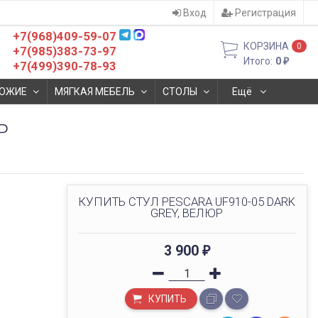
Вход
Регистрация
+7(968)409-59-07
КОРЗИНА
0
+7(985)383-73-97
Итого:
0
₽
+7(499)390-78-93
ОЖИЕ
МЯГКАЯ МЕБЕЛЬ
СТОЛЫ
Ещё
Р
КУПИТЬ СТУЛ PESCARA UF910-05 DARK
GREY, ВЕЛЮР
3 900
₽
КУПИТЬ