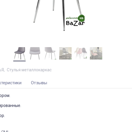
ЬЯ
Стулья металлокаркас
ктеристики
Отзывы
юром.
ированные.
ор.