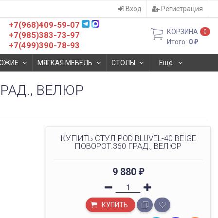
Вход
Регистрация
+7(968)409-59-07
КОРЗИНА
0
+7(985)383-73-97
Итого:
0
₽
+7(499)390-78-93
ОЖИЕ
МЯГКАЯ МЕБЕЛЬ
СТОЛЫ
Ещё
ГРАД., ВЕЛЮР
КУПИТЬ СТУЛ POD BLUVEL-40 BEIGE
ПОВОРОТ.360 ГРАД., ВЕЛЮР
9 880
₽
КУПИТЬ