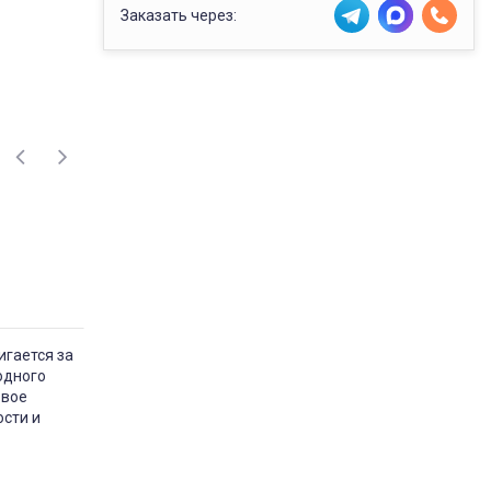
Заказать через:
игается за
одного
овое
сти и