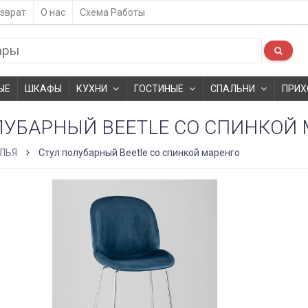
зврат
О нас
Схема Работы
ЫЕ
ШКАФЫ
КУХНИ
ГОСТИНЫЕ
СПАЛЬНИ
ПРИХ
ЛУБАРНЫЙ BEETLE СО СПИНКОЙ
ЛЬЯ
Стул полубарный Beetle со спинкой маренго