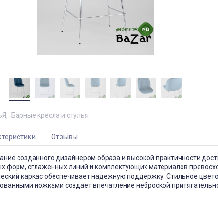
ЬЯ
Барные кресла и стулья
ктеристики
Отзывы
ание созданного дизайнером образа и высокой практичности дост
лых форм, сглаженных линий и комплектующих материалов превосх
ческий каркас обеспечивает надежную поддержку. Стильное цвет
рованными ножками создает впечатление неброской притягательно