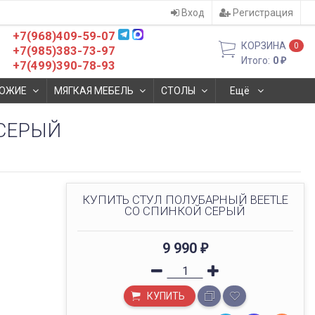
Вход
Регистрация
+7(968)409-59-07
КОРЗИНА
0
+7(985)383-73-97
Итого:
0
₽
+7(499)390-78-93
ОЖИЕ
МЯГКАЯ МЕБЕЛЬ
СТОЛЫ
Ещё
 СЕРЫЙ
КУПИТЬ СТУЛ ПОЛУБАРНЫЙ BEETLE
СО СПИНКОЙ СЕРЫЙ
9 990
₽
КУПИТЬ