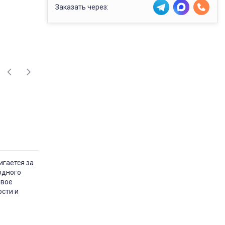
Заказать через:
игается за
одного
овое
сти и