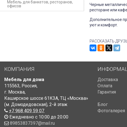
Мебель для банкетов, ресторанов,
Черные металлическ
офисов
ресторане или каф
Дополнительное пр
уют и комфорт.
РАССКАЗАТЬ ДРУЗ
КОМПАНИЯ
ИНФОРМА
Мебель для дома
Доставка
115563
,
Россия
,
Оплата
г. Москва
,
Гарантия
Каширское шоссе 61К3А, ТЦ «Москва»
(м. Домодедовская)
,
2-й этаж
Блог
+7 968 409 59 07
Фотогалерея
Ежедневно с 10:00 до 20:00
89853837397@mail.ru