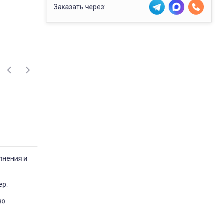
Заказать через:
лнения и
ер.
но