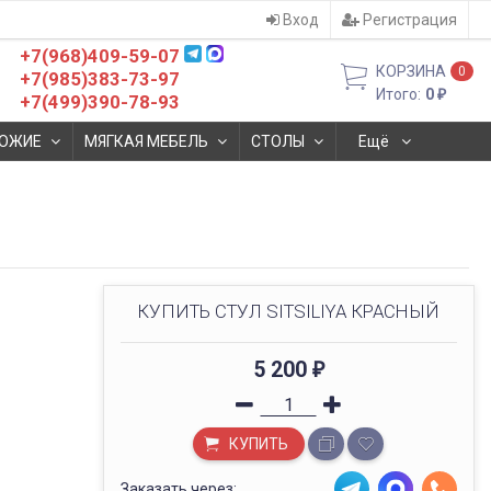
Вход
Регистрация
+7(968)409-59-07
КОРЗИНА
0
+7(985)383-73-97
Итого:
0
₽
+7(499)390-78-93
ОЖИЕ
МЯГКАЯ МЕБЕЛЬ
СТОЛЫ
Ещё
КУПИТЬ СТУЛ SITSILIYA КРАСНЫЙ
5 200
₽
КУПИТЬ
Заказать через: