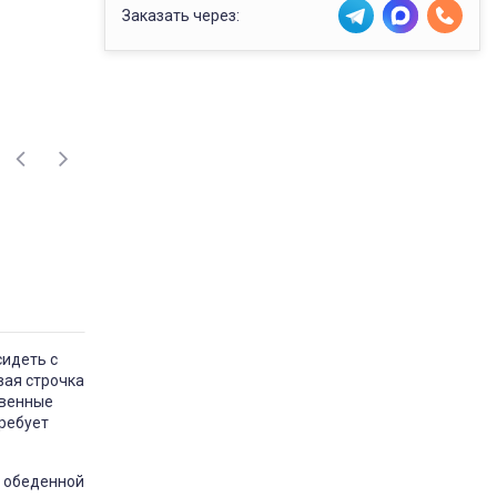
Заказать через:
сидеть с
вая строчка
твенные
требует
а обеденной