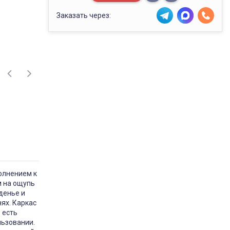
Заказать через:
полнением к
м на ощупь
денье и
ях. Каркас
 есть
льзовании.