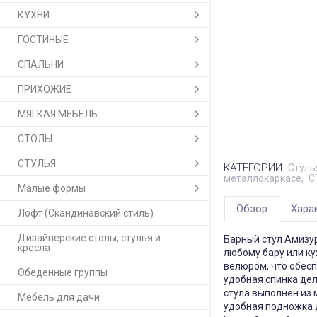
КУХНИ
ГОСТИНЫЕ
СПАЛЬНИ
ПРИХОЖИЕ
МЯГКАЯ МЕБЕЛЬ
СТОЛЫ
СТУЛЬЯ
КАТЕГОРИИ:
Стуль
металлокаркасе
С
Малые формы
Обзор
Хара
Лофт (Скандинавский стиль)
Дизайнерские столы, стулья и
Барный стул Амизур
кресла
любому бару или ку
велюром, что обес
Обеденные группы
удобная спинка дел
стула выполнен из 
Мебель для дачи
удобная подножка 