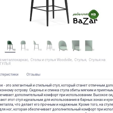
я металлокаркас
Столы и стулья Woodville
Стулья
Стулья на
ТУЛЬЯ
ктеристики
Отзывы
е - это элегантный и стильный стул, который станет отличным до
хонному острову. Сиденье и спинка стула обиты мягким и приятны
печивает дополнительный комфорт при использовании. Высокое си
ают этот стул идеальным для использования в барных зонах и кухн
металла, что делает его прочным и надежным. Кроме того, на стуле
для ног, которая обеспечивает дополнительный комфорт при испо