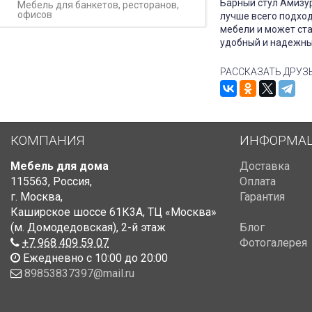
Барный стул Амизур
Мебель для банкетов, ресторанов,
офисов
лучше всего подход
мебели и может ста
удобный и надежный
РАССКАЗАТЬ ДРУЗ
КОМПАНИЯ
ИНФОРМА
Мебель для дома
Доставка
115563
,
Россия
,
Оплата
г. Москва
,
Гарантия
Каширское шоссе 61К3А, ТЦ «Москва»
(м. Домодедовская)
,
2-й этаж
Блог
+7 968 409 59 07
Фотогалерея
Ежедневно с 10:00 до 20:00
89853837397@mail.ru