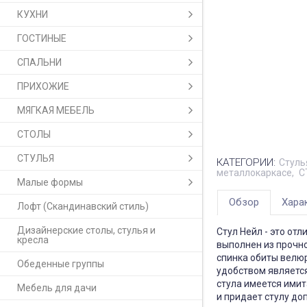
КУХНИ
ГОСТИНЫЕ
СПАЛЬНИ
ПРИХОЖИЕ
МЯГКАЯ МЕБЕЛЬ
СТОЛЫ
СТУЛЬЯ
КАТЕГОРИИ:
Стуль
металлокаркасе
С
Малые формы
Обзор
Хара
Лофт (Скандинавский стиль)
Дизайнерские столы, стулья и
Стул Нейл - это от
кресла
выполнен из прочно
спинка обиты велю
Обеденные группы
удобством является
стула имеется имит
Мебель для дачи
и придает стулу д