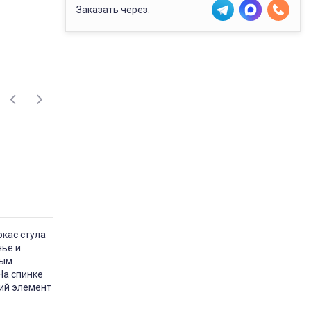
Заказать через:
ркас стула
нье и
ным
На спинке
кий элемент