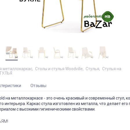
я металлокаркас
Столы и стулья Woodville
Стулья
Стулья на
ТУЛЬЯ
ктеристики
Отзывы
gold на металлокаркасе - это очень красивый и современный стул, к
о интерьера. Каркас стула изготовлен из металла, что делает его
ериалом с высокими гигиеническими свойствами.
ЬЯМ!