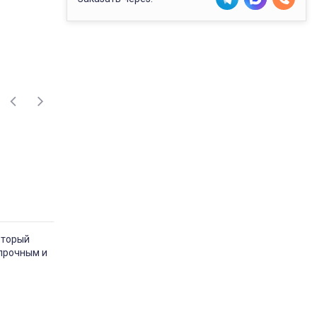
оторый
 прочным и