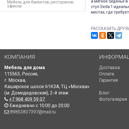
и мягкое сиденье в
Мебель для банкетов, ресторанов,
офисов
стул Seda 1 идеаль
местах, где требуе
РАССКАЗАТЬ ДРУЗ
КОМПАНИЯ
ИНФОРМА
Мебель для дома
Доставка
115563
,
Россия
,
Оплата
г. Москва
,
Гарантия
Каширское шоссе 61К3А, ТЦ «Москва»
(м. Домодедовская)
,
2-й этаж
Блог
+7 968 409 59 07
Фотогалерея
Ежедневно с 10:00 до 20:00
89853837397@mail.ru