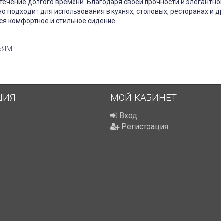
 течение долгого времени. Благодаря своей прочности и элегантно
но подходит для использования в кухнях, столовых, ресторанах и д
тся комфортное и стильное сидение.
ЬЯМ!
ЦИЯ
МОЙ КАБИНЕТ
Вход
Регистрация