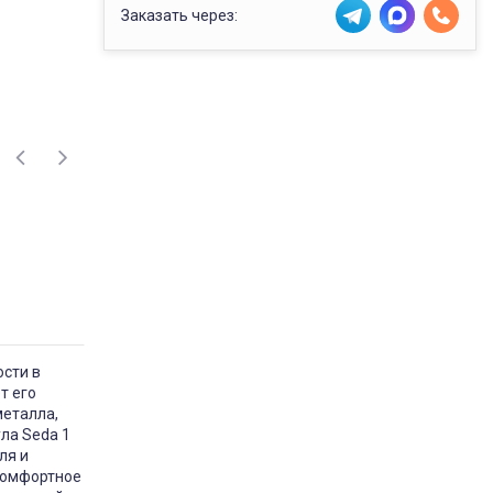
Заказать через:
ости в
т его
металла,
ула Seda 1
ля и
 комфортное