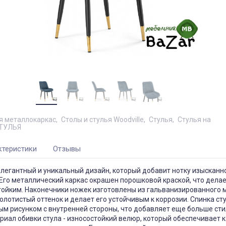
я металлокаркас
Столы и стулья Woodville
Стулья
Стулья на
ТУЛЬЯ
ктеристики
Отзывы
элегантный и уникальный дизайн, который добавит нотку изысканн
го металлический каркас окрашен порошковой краской, что делае
тойким. Наконечники ножек изготовлены из гальванизированного 
золотистый оттенок и делает его устойчивым к коррозии. Спинка ст
м рисунком с внутренней стороны, что добавляет еще больше сти
риал обивки стула - износостойкий велюр, который обеспечивает