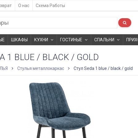
зврат
О нас
Схема Работы
ЫЕ
ШКАФЫ
КУХНИ
ГОСТИНЫЕ
СПАЛЬНИ
ПРИХ
 1 BLUE / BLACK / GOLD
ЛЬЯ
Стулья металлокаркас
Стул Seda 1 blue / black / gold