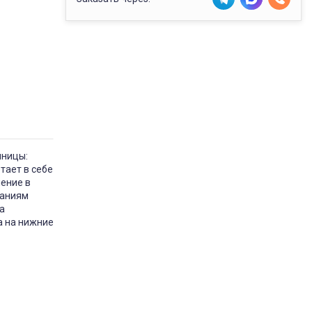
шницы:
тает в себе
нение в
ваниям
а
ка на нижние