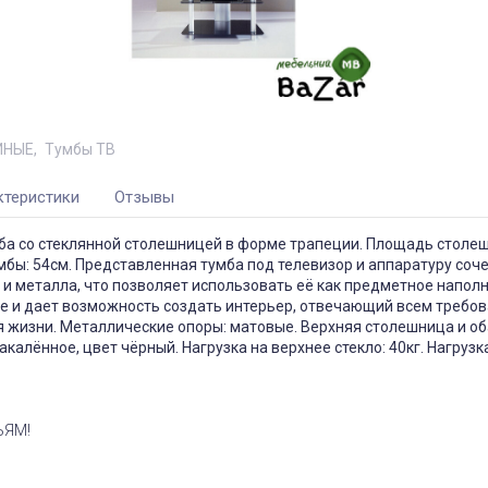
ИНЫЕ
Тумбы ТВ
ктеристики
Отзывы
ба со стеклянной столешницей в форме трапеции. Площадь столе
мбы: 54см. Представленная тумба под телевизор и аппаратуру соче
 и металла, что позволяет использовать её как предметное напол
е и дает возможность создать интерьер, отвечающий всем требо
 жизни. Металлические опоры: матовые. Верхняя столешница и об
акалённое, цвет чёрный. Нагрузка на верхнее стекло: 40кг. Нагруз
ЬЯМ!