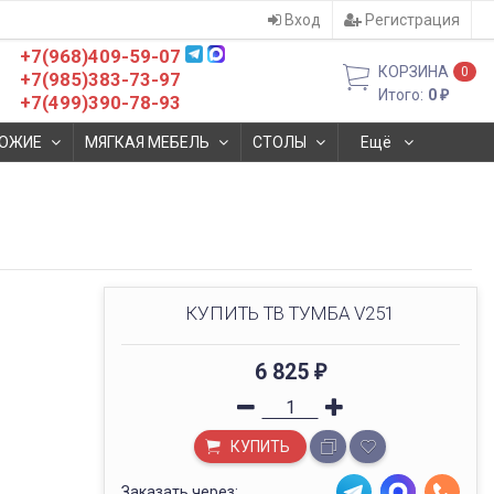
Вход
Регистрация
+7(968)409-59-07
КОРЗИНА
0
+7(985)383-73-97
Итого:
0
₽
+7(499)390-78-93
ОЖИЕ
МЯГКАЯ МЕБЕЛЬ
СТОЛЫ
Ещё
КУПИТЬ ТВ ТУМБА V251
6 825
₽
КУПИТЬ
Заказать через: