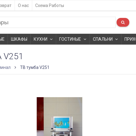
зврат
О нас
Схема Работы
ЫЕ
ШКАФЫ
КУХНИ
ГОСТИНЫЕ
СПАЛЬНИ
ПРИХ
 V251
минал
ТВ тумба V251