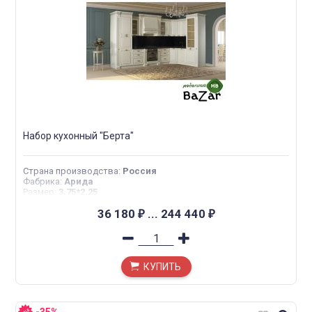
Набор кухонный "Берта"
Страна производства
:
Россия
Фабрика
:
Арида
Размер
:
3,75*2,25
36 180
...
244 440
₽
₽
КУПИТЬ