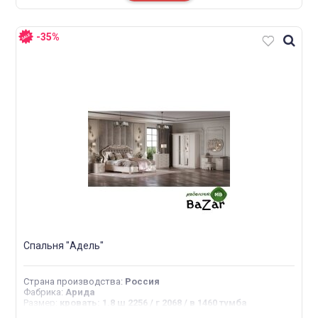
-35%
Спальня "Адель"
Страна производства
:
Россия
Фабрика
:
Арида
Размер
:
кровать: 1.8 ш 2256 / г 2068 / в 1460 тумба
прикроватная: ш 462 / г 508 / в 504 шкаф 5 ств: ш 2366 / г