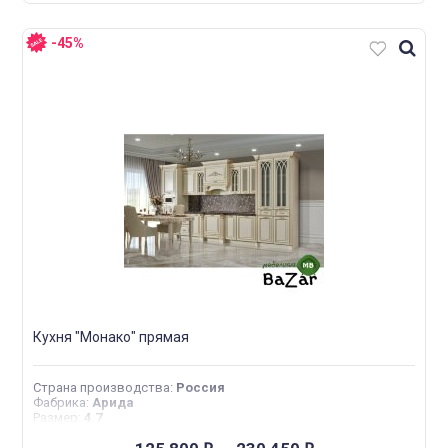
-45%
Кухня "Монако" прямая
Страна производства
:
Россия
Фабрика
:
Арида
Размер
:
4.7