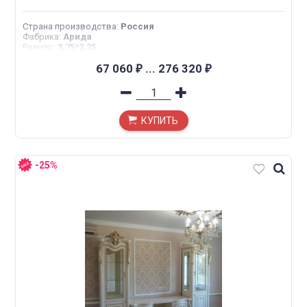
Страна производства
:
Россия
Фабрика
:
Арида
Размер
:
3,75*2,25
67 060
...
276 320
₽
₽
КУПИТЬ
-25%