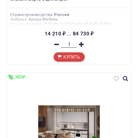
Страна производства
:
Россия
Фабрика
:
Арида Мебель
Размер
:
кровать 210x181.2x135 тумба 46.8x51.2x50.4
туалетный стол 154.8x51.2x84 шкаф 4дв 189x66.5x225 шкаф
5 дв 189x66.5x225
14 210
...
84 730
₽
₽
КУПИТЬ
NEW!