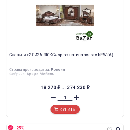
Спальня «ЭЛИЗА ЛЮКС» орех/ патина золото NEW (А)
Страна производства
:
Россия
Фабрика
:
Арида Мебель
18 270
...
374 230
₽
₽
КУПИТЬ
-25%