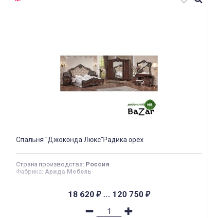
Спальня "Джоконда Люкс"Радика орех
Страна производства
:
Россия
Фабрика
:
Арида Мебель
18 620
...
120 750
₽
₽