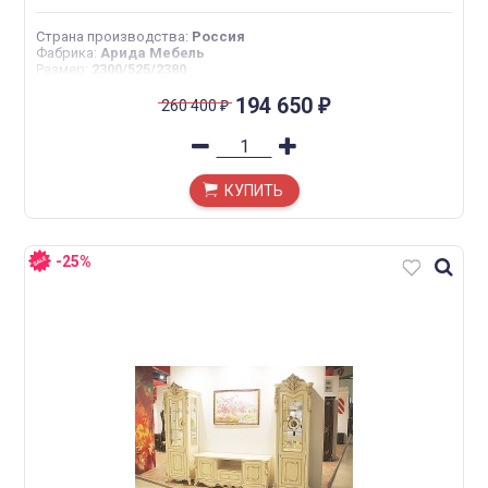
Страна производства
:
Россия
Фабрика
:
Арида Мебель
Размер
:
2300/525/2380
194 650
260 400
₽
₽
КУПИТЬ
-25%