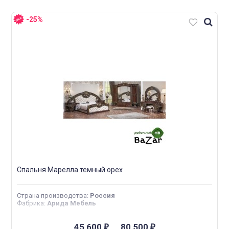
-25%
Спальня Марелла темный орех
Страна производства
:
Россия
Фабрика
:
Арида Мебель
45 600
...
80 500
₽
₽