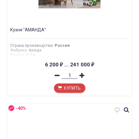
Кухня "АМАНДА"
Страна производства
:
Россия
Фабрика
:
Арида
Размер
:
4,2 м
6 200
...
241 000
₽
₽
КУПИТЬ
-40%