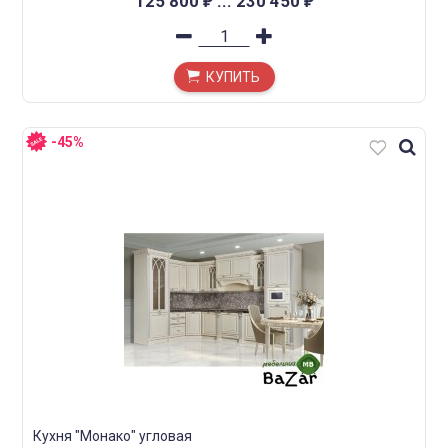
125 800
...
230 450
₽
₽
КУПИТЬ
-45%
Кухня "Монако" угловая