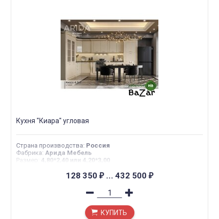
Кухня "Киара" угловая
Страна производства
:
Россия
Фабрика
:
Арида Мебель
Размер
:
4,80*2,40 или 4,20*3,00
128 350
...
432 500
₽
₽
КУПИТЬ