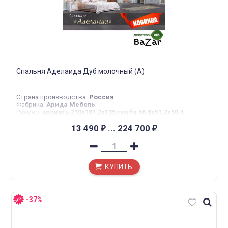
Спальня Аделаида Дуб молочный (А)
Страна производства
:
Россия
Фабрика
:
Арида Мебель
Размер
:
кровать 210x181.2x135 тумба 46.8x51.2x50.4
туалетный стол 154.8x51.2x84 шкаф 4дв 189x66.5x225 шкаф
5 дв 189x66.5x225
13 490
...
224 700
₽
₽
КУПИТЬ
-37%