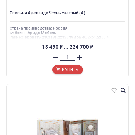
Спальня Аделаида Ясень светлый (А)
Страна производства
:
Россия
Фабрика
:
Арида Мебель
Размер
:
кровать 210x181.2x135 тумба 46.8x51.2x50.4
туалетный стол 154.8x51.2x84 шкаф 4дв 189x66.5x225 шкаф
5 дв 189x66.5x225
13 490
...
224 700
₽
₽
КУПИТЬ