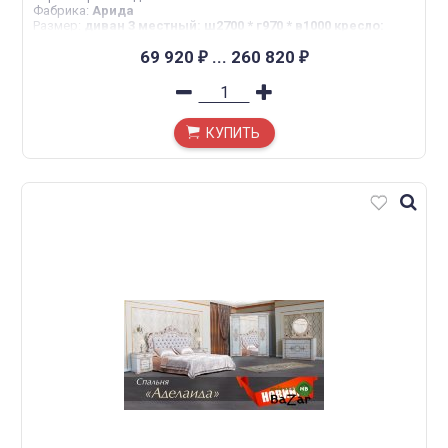
Фабрика
:
Арида
Размер
:
диван 3 местный: ш2700 * г970 * в1000 кресло:
ш690 * г900 * в960
69 920
...
260 820
₽
₽
КУПИТЬ