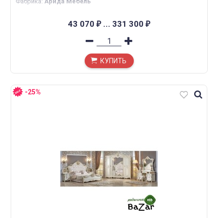
Фабрика
:
Арида Мебель
43 070
...
331 300
₽
₽
КУПИТЬ
-25%