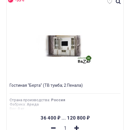
-35%
Гостиная "Берта" (ТВ тумба; 2 Пенала)
Страна производства
:
Россия
Фабрика
:
Арида
Вес
:
0 кг
36 400
...
120 800
₽
₽