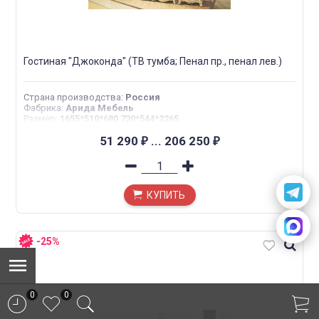
Гостиная "Джоконда" (ТВ тумба; Пенал пр., пенал лев.)
Страна производства
:
Россия
Фабрика
:
Арида Мебель
Размер
:
1655*510*680 720*544*2265
51 290
...
206 250
₽
₽
КУПИТЬ
-25%
0
0