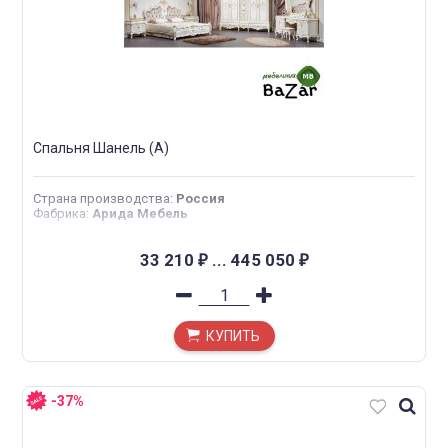
Спальня Шанель (А)
Страна производства
:
Россия
Фабрика
:
Арида Мебель
33 210
...
445 050
₽
₽
КУПИТЬ
-37%