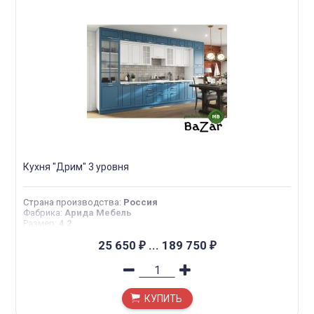
Кухня "Дрим" 3 уровня
Страна производства
:
Россия
Фабрика
:
Арида Мебель
Размер
:
4.2
25 650
...
189 750
₽
₽
КУПИТЬ