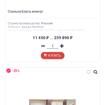
Спальня Берта жемчуг
Страна производства
:
Россия
Фабрика
:
Арида Мебель
Размер
:
кровать 210x181.2x135 тумба 46.8x51.2x50.4
туалетный стол 154.8x51.2x84 шкаф 4дв 189x66.5x225 шкаф
5 дв 189x66.5x225
11 450
...
239 890
₽
₽
КУПИТЬ
-25%